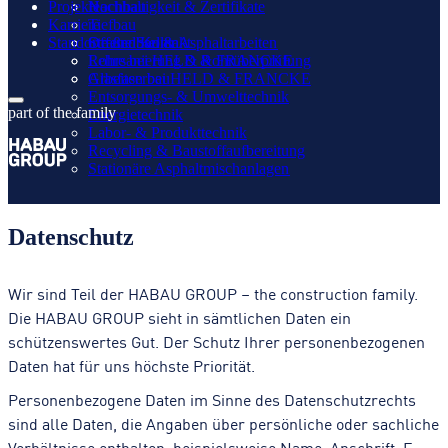
Projekte
Nachhaltigkeit & Zertifikate
Hochbau
Karriere
Tiefbau
Standorte und Kontakt
Straßenbau & Asphaltarbeiten
Offene Stellen
Rohrsanierung & Rohrüberprüfung
Lehre bei HELD & FRANCKE
Glasfaserbau
Arbeiten bei HELD & FRANCKE
Entsorgungs- & Umwelttechnik
part of the family
Energietechnik
Labor- & Produkttechnik
Recycling & Baustoffaufbereitung
Stationäre Asphaltmischanlagen
Datenschutz
Wir sind Teil der HABAU GROUP – the construction family.
Die HABAU GROUP sieht in sämtlichen Daten ein
schützenswertes Gut. Der Schutz Ihrer personenbezogenen
Daten hat für uns höchste Priorität.
Personenbezogene Daten im Sinne des Datenschutzrechts
sind alle Daten, die Angaben über persönliche oder sachliche
Verhältnisse enthalten, beispielsweise Name, Anschrift, E-