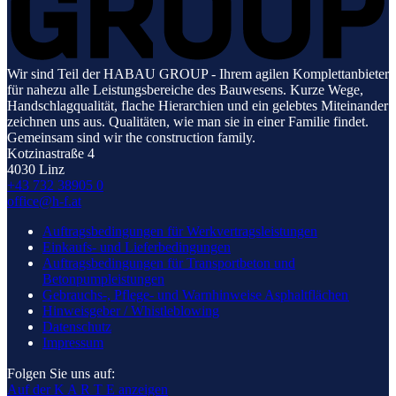
Wir sind Teil der HABAU GROUP - Ihrem agilen Komplettanbieter
für nahezu alle Leistungsbereiche des Bauwesens. Kurze Wege,
Handschlagqualität, flache Hierarchien und ein gelebtes Miteinander
zeichnen uns aus. Qualitäten, wie man sie in einer Familie findet.
Gemeinsam sind wir the construction family.
Kotzinastraße 4
4030 Linz
+43 732 38905 0
office@h-f.at
Auftragsbedingungen für Werkvertragsleistungen
Einkaufs- und Lieferbedingungen
Auftragsbedingungen für Transportbeton und
Betonpumpleistungen
Gebrauchs-, Pflege- und Warnhinweise Asphaltflächen
Hinweisgeber / Whistleblowing
Datenschutz
Impressum
Folgen Sie uns auf:
Auf der K A R T E anzeigen