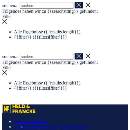
suchen...
Navigation überspringen
Zum Footer springen
Folgendes haben wir zu
{{searchstring}}
gefunden:
Filter
Alle Ergebnisse (
{{results.length}}
)
{{filter}} (
{{filters[filter]}}
)
suchen...
Folgendes haben wir zu
{{searchstring}}
gefunden:
Filter
Alle Ergebnisse (
{{results.length}}
)
{{filter}} (
{{filters[filter]}}
)
Das Unternehmen
Leistungen
Geschäftsführung & Organisation