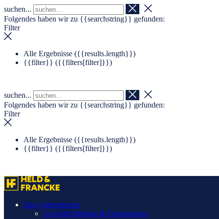
suchen...
Navigation überspringen
Zum Footer springen
Folgendes haben wir zu
{{searchstring}}
gefunden:
Filter
Alle Ergebnisse (
{{results.length}}
)
{{filter}} (
{{filters[filter]}}
)
suchen...
Folgendes haben wir zu
{{searchstring}}
gefunden:
Filter
Alle Ergebnisse (
{{results.length}}
)
{{filter}} (
{{filters[filter]}}
)
Das Unternehmen
Geschäftsführung & Organisation