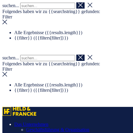
suchen...
Navigation überspringen
Zum Footer springen
Folgendes haben wir zu
{{searchstring}}
gefunden:
Filter
Alle Ergebnisse (
{{results.length}}
)
{{filter}} (
{{filters[filter]}}
)
suchen...
Folgendes haben wir zu
{{searchstring}}
gefunden:
Filter
Alle Ergebnisse (
{{results.length}}
)
{{filter}} (
{{filters[filter]}}
)
Das Unternehmen
Geschäftsführung & Organisation