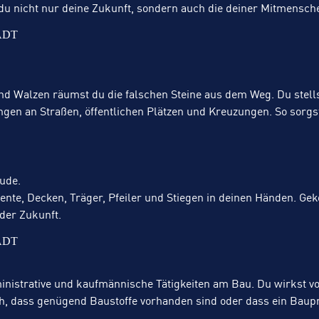
du nicht nur deine Zukunft, sondern auch die deiner Mitmensch
ADT
 Walzen räumst du die falschen Steine aus dem Weg. Du stellst 
gen an Straßen, öffentlichen Plätzen und Kreuzungen. So sorgst
äude.
nte, Decken, Träger, Pfeiler und Stiegen in deinen Händen. Geko
der Zukunft.
ADT
nistrative und kaufmännische Tätigkeiten am Bau. Du wirkst v
h, dass genügend Baustoffe vorhanden sind oder dass ein Baupr