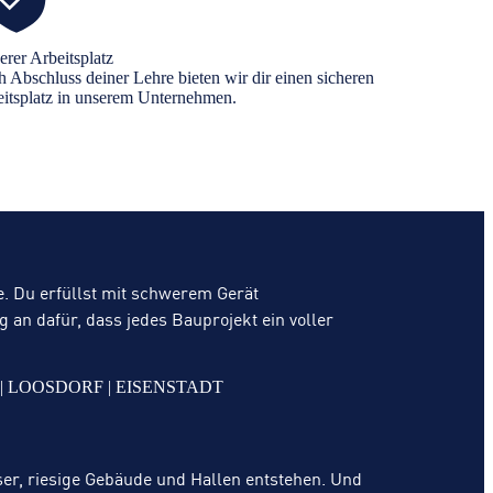
erer Arbeitsplatz
 Abschluss deiner Lehre bieten wir dir einen sicheren
itsplatz in unserem Unternehmen.
e. Du erfüllst mit schwerem Gerät
an dafür, dass jedes Bauprojekt ein voller
RF | HINZENBACH | AMSTETTEN | WIEN | BRUNN | KETTLASBRUNN | | HORN | LOOSDORF | EISENSTADT
ser, riesige Gebäude und Hallen entstehen. Und