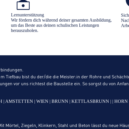
Lernunterstützung
Sich
Wir fördern dich während deiner gesamten Ausbildung,
Nach
um das Beste aus deinen schulischen Leistungen
Arbe
herauszuholen.
erbindungen.
Im Tiefbau bist du der/die die Meister:in der Rohre und Schächt
n vor uns richtest die Baustelle ein. So sorgst du von Anfang 
LINZ | EFERDING | KIRCHDO
it Mörtel, Ziegeln, Klinkern, Stahl und Beton lässt du neue Häu