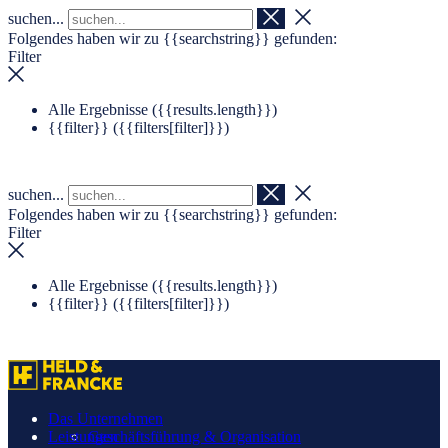
suchen...
Navigation überspringen
Zum Footer springen
Folgendes haben wir zu
{{searchstring}}
gefunden:
Filter
Alle Ergebnisse (
{{results.length}}
)
{{filter}} (
{{filters[filter]}}
)
suchen...
Folgendes haben wir zu
{{searchstring}}
gefunden:
Filter
Alle Ergebnisse (
{{results.length}}
)
{{filter}} (
{{filters[filter]}}
)
Das Unternehmen
Leistungen
Geschäftsführung & Organisation