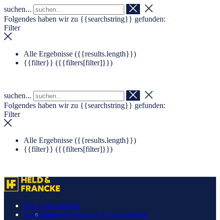
suchen...
Navigation überspringen
Zum Footer springen
Folgendes haben wir zu
{{searchstring}}
gefunden:
Filter
Alle Ergebnisse (
{{results.length}}
)
{{filter}} (
{{filters[filter]}}
)
suchen...
Folgendes haben wir zu
{{searchstring}}
gefunden:
Filter
Alle Ergebnisse (
{{results.length}}
)
{{filter}} (
{{filters[filter]}}
)
Das Unternehmen
Leistungen
Geschäftsführung & Organisation