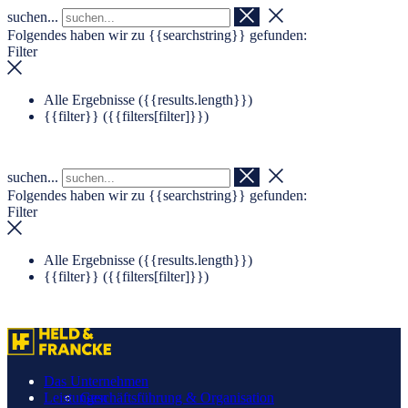
suchen...
Navigation überspringen
Zum Footer springen
Folgendes haben wir zu
{{searchstring}}
gefunden:
Filter
Alle Ergebnisse (
{{results.length}}
)
{{filter}} (
{{filters[filter]}}
)
suchen...
Folgendes haben wir zu
{{searchstring}}
gefunden:
Filter
Alle Ergebnisse (
{{results.length}}
)
{{filter}} (
{{filters[filter]}}
)
Das Unternehmen
Leistungen
Geschäftsführung & Organisation