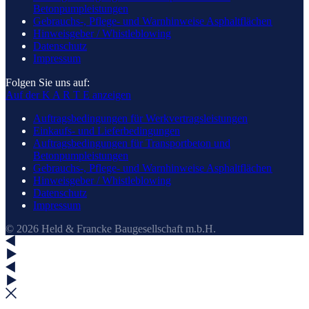
Betonpumpleistungen
Gebrauchs-, Pflege- und Warnhinweise Asphaltflächen
Hinweisgeber / Whistleblowing
Datenschutz
Impressum
Folgen Sie uns auf:
Auf der K A R T E anzeigen
Auftragsbedingungen für Werkvertragsleistungen
Einkaufs- und Lieferbedingungen
Auftragsbedingungen für Transportbeton und
Betonpumpleistungen
Gebrauchs-, Pflege- und Warnhinweise Asphaltflächen
Hinweisgeber / Whistleblowing
Datenschutz
Impressum
© 2026 Held & Francke Baugesellschaft m.b.H.