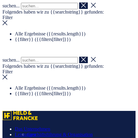
suchen...
Navigation überspringen
Zum Footer springen
Folgendes haben wir zu
{{searchstring}}
gefunden:
Filter
Alle Ergebnisse (
{{results.length}}
)
{{filter}} (
{{filters[filter]}}
)
suchen...
Folgendes haben wir zu
{{searchstring}}
gefunden:
Filter
Alle Ergebnisse (
{{results.length}}
)
{{filter}} (
{{filters[filter]}}
)
Das Unternehmen
Leistungen
Geschäftsführung & Organisation