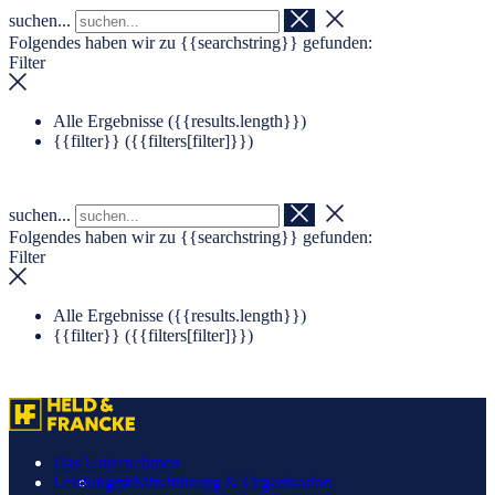
suchen...
Navigation überspringen
Zum Footer springen
Folgendes haben wir zu
{{searchstring}}
gefunden:
Filter
Alle Ergebnisse (
{{results.length}}
)
{{filter}} (
{{filters[filter]}}
)
suchen...
Folgendes haben wir zu
{{searchstring}}
gefunden:
Filter
Alle Ergebnisse (
{{results.length}}
)
{{filter}} (
{{filters[filter]}}
)
Das Unternehmen
Leistungen
Geschäftsführung & Organisation