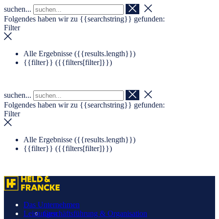
suchen...
Navigation überspringen
Zum Footer springen
Folgendes haben wir zu
{{searchstring}}
gefunden:
Filter
Alle Ergebnisse (
{{results.length}}
)
{{filter}} (
{{filters[filter]}}
)
suchen...
Folgendes haben wir zu
{{searchstring}}
gefunden:
Filter
Alle Ergebnisse (
{{results.length}}
)
{{filter}} (
{{filters[filter]}}
)
Das Unternehmen
Leistungen
Geschäftsführung & Organisation